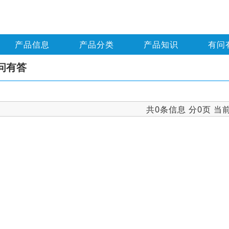
产品信息
产品分类
产品知识
有问
问有答
共0条信息 分0页 当