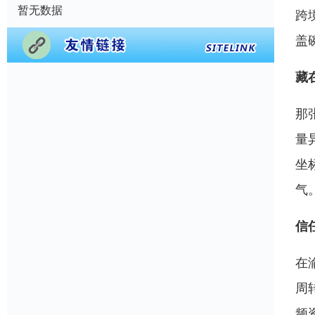
暂无数据
跨
盖
藏
那
量
坐
气。
信
在
周
频