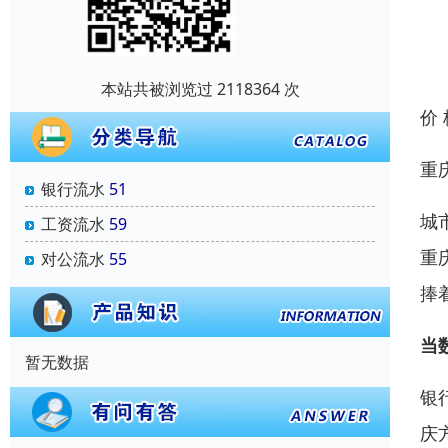
本站共被浏览过 2118364 次
价
重
银行流水
51
城
工资流水
59
重
对公流水
55
捧
当
暂无数据
银
庆