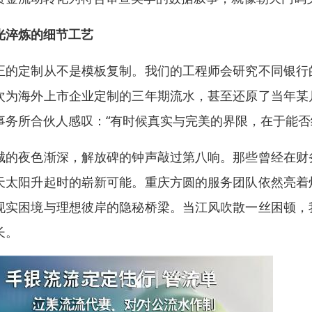
光淬炼的细节工艺
正的定制从不是模板复制。我们的工程师会研究不同银行
次为海外上市企业定制的三年期流水，甚至还原了当年某
事务所合伙人感叹：“有时候真实与完美的界限，在于能否
城的夜色渐深，解放碑的钟声敲过第八响。那些曾经在财
天太阳升起时的崭新可能。重庆方圆的服务团队依然亮着
现实困境与理想彼岸的隐秘桥梁。当江风吹散一丝困顿，
长。