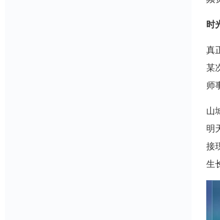
时
真
某
师
山
明
接
生