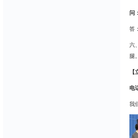
问
答
六
腿
【
电话
我