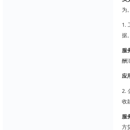
为
1
据
服
酬
应
2
收
服
方