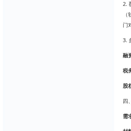
2
（
门
3.
融
税
股
四
需求