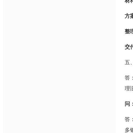
材
方
整
交
五
答
理
问
答
多