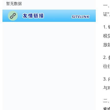
暂无数据
一
证”
1
税
放
2
往
3
与
二
实