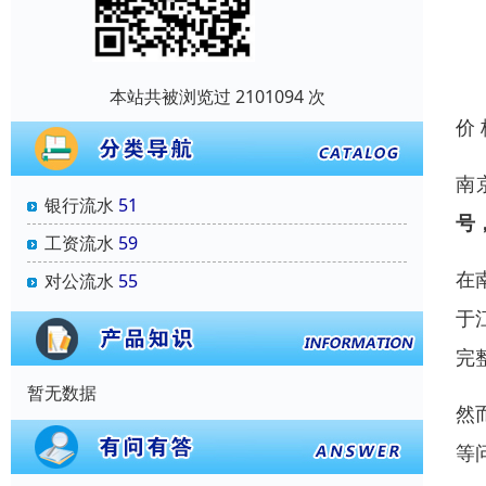
本站共被浏览过 2101094 次
价
南
银行流水
51
号
工资流水
59
在
对公流水
55
于
完
暂无数据
然
等