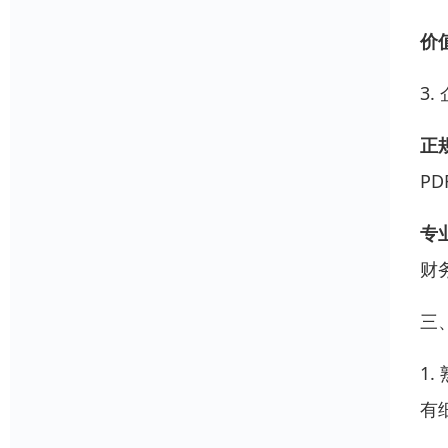
价
3
正
P
专
财
三
1
有