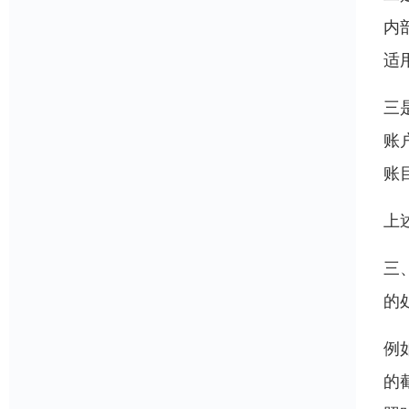
内
适
三
账
账
上
三
的
例
的