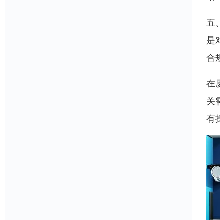
五
是
合
在
关
有