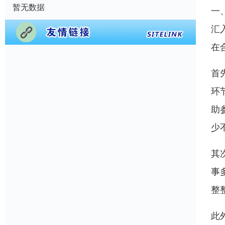
暂无数据
一
汇
在
首
环
助
少
其
事
整
此