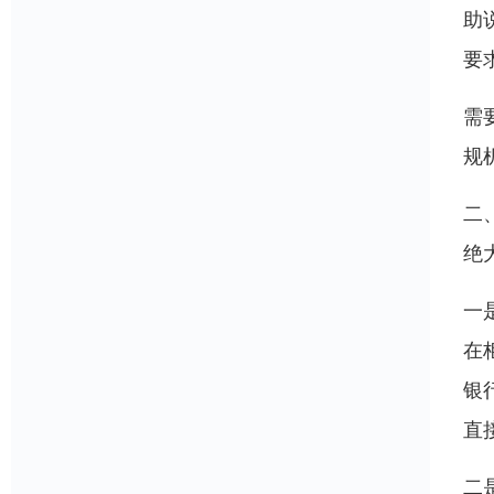
助
要
需
规
二
绝
一
在
银
直
二