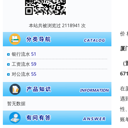
本站共被浏览过 2118941 次
价
厦
银行流水
51
（
工资流水
59
67
对公流水
55
在
遇
暂无数据
性
账