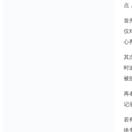
点
首
仅
心
其
时
被
再
记
若
络