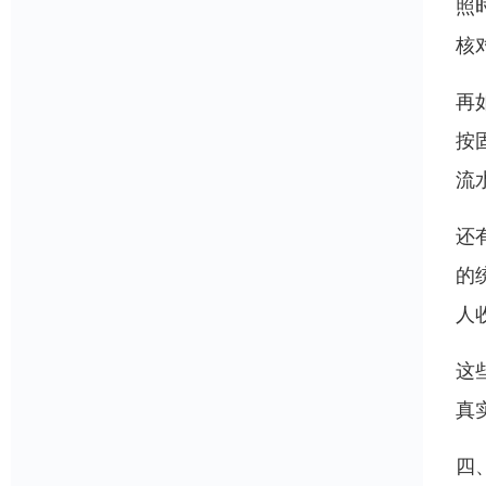
照
核
再
按
流
还
的
人
这
真
四