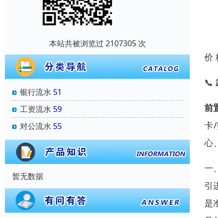
本站共被浏览过 2107305 次
价
📞
银行流水
51
前
工资流水
59
卡
对公流水
55
心
一
暂无数据
引
是