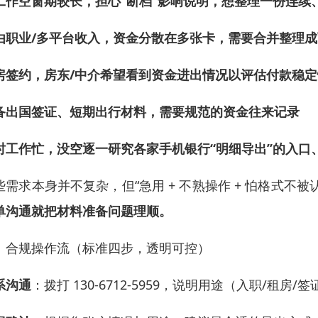
工作空窗期较长，担心“断档”影响说明，想整理一份连续
由职业/多平台收入，资金分散在多张卡，需要合并整理
房签约，房东/中介希望看到资金进出情况以评估付款稳定
备出国签证、短期出行材料，需要规范的资金往来记录
时工作忙，没空逐一研究各家手机银行“明细导出”的入口
些需求本身并不复杂，但“急用 + 不熟操作 + 怕格式不
单沟通就把材料准备问题理顺。
、合规操作流（标准四步，透明可控）
系沟通
：拨打 130-6712-5959，说明用途（入职/租