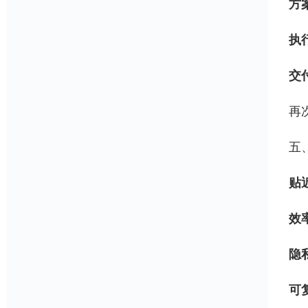
方
执
交
再
五
贴
效
隐
可