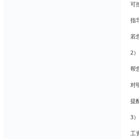
可
指
若
2
帮
对
提
3
工