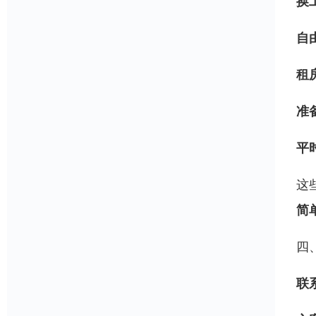
换
自
租
准
平
这
简
四
联