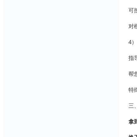
可
对
4
指
帮
特
三
拿