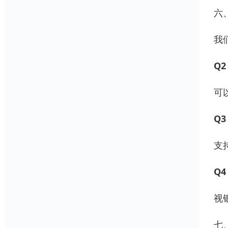
六
我
Q
可
Q
支
Q
视
七