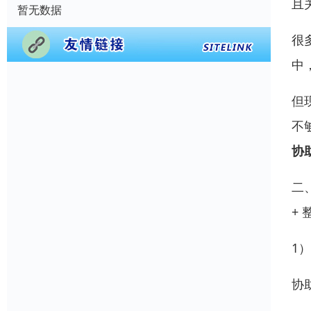
且
暂无数据
很
中
但
不
协
二
+
1
协助