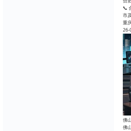
合
📞
市
重
26-
佛
佛