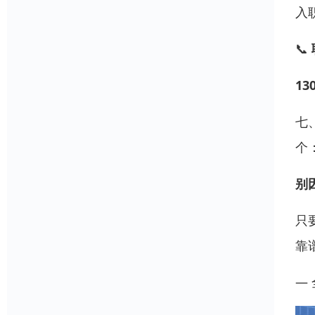
入
📞
13
七
个
别
只
靠
—