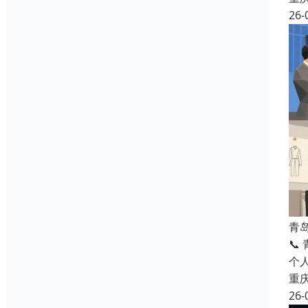
26-
青
📞
个
重
26-