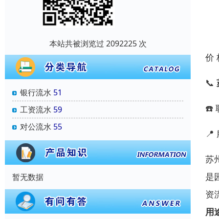
本站共被浏览过 2092225 次
价
📞
银行流水
51
☎️
工资流水
59
对公流水
55

苏
是
暂无数据
资
用