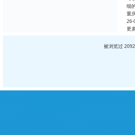
细
重
26-
更
被浏览过 209