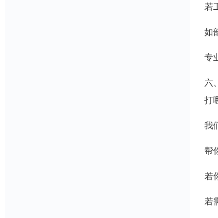
若
如
专
六
打
我
帮
若
若