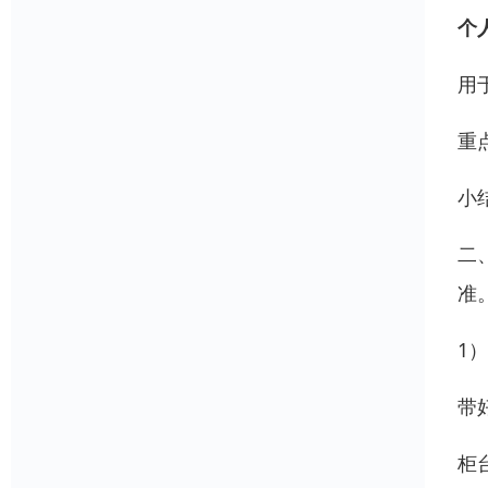
个
用
重
小
二
准
1
带
柜