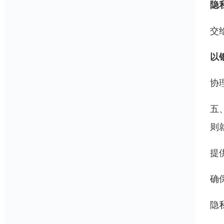
隐
交
以
协
五
则
提
确
隐