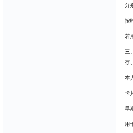
分
按
若
三
存
本
卡
早
用